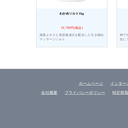
わかめソルト1kg
10,780円(税込)
海藻エキスと美容液成分を配合した引き締め
神ワ
マッサージソルト
女に
ホームページ
インター
会社概要
プライバシーポリシー
特定商