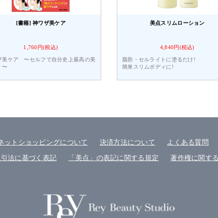
[書籍] 神ワザ美ケア
美点スリムローション
1,760円(税込)
4,840円(税込)
ザ美ケア 〜セルフで自分史上最高の美
脂肪・セルライトに塗るだけ!
！〜
簡単スリムボディに!
ネットショッピングについて
決済方法について
よくある質問
取引法に基づく表記
「美点」の表記に関する規定
著作権に関す