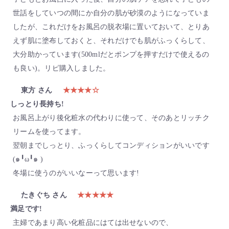
世話をしていつの間にか自分の肌が砂漠のようになっていま
したが、これだけをお風呂の脱衣場に置いておいて、とりあ
えず肌に塗布しておくと、それだけでも肌がふっくらして、
大分助かっています(500mlだとポンプを押すだけで使えるの
も良い)。リピ購入しました。
東方 さん
★★★★☆
しっとり長持ち!
お風呂上がり後化粧水の代わりに使って、そのあとリッチク
リームを使ってます。
翌朝までしっとり、ふっくらしてコンディションがいいです
(๑╹ω╹๑ )
冬場に使うのがいいなーって思います!
たきぐち さん
★★★★★
満足です!
主婦であまり高い化粧品にはては出せないので、