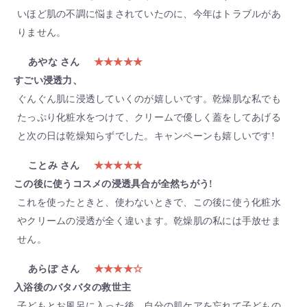
いほど肌の不調に悩まされていたのに、今年はトラブルがあ
りません。
あやな さん
★★★★★
すごい浸透力、
ぐんぐん肌に浸透していくのが嬉しいです。乾燥肌な私でも
たっぷり化粧水をつけて、クリームで優しく蓋をしてあげる
と次の日は乾燥知らずでした。キャンペーンも嬉しいです!
ことみ さん
★★★★★
この後に使うコスメの浸透具合が全然ちがう!
これを使ったときと、使わないときで、この後に使う化粧水
やクリームの浸透が全く違います。乾燥肌の私には手放せま
せん。
あらぽ さん
★★★★☆
入浴後のバタバタの救世主
子どもとお風呂に入った後、自分の肌ケアを忘れて子どもの